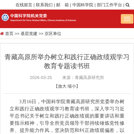
在线留言
|
联系我们
|
邮 箱
|
中国科学院
|
部门工作平台
|
Tog
nav
首页
>>
基层党建
>>
京区单位
青藏高原所举办树立和践行正确政绩观学习
教育专题读书班
2026-03-25
来源：青藏高原研究所
【
放大
缩小
】
3月16日，中国科学院青藏高原研究所党委举办树
立和践行正确政绩观学习教育读书班，深入学习习近
平总书记关于树立和践行正确政绩观的重要讲话和重
要指示精神，引导全所党员领导干部持续锤炼党性修
养、提升能力作风，坚决防范和纠正政绩观偏差，以