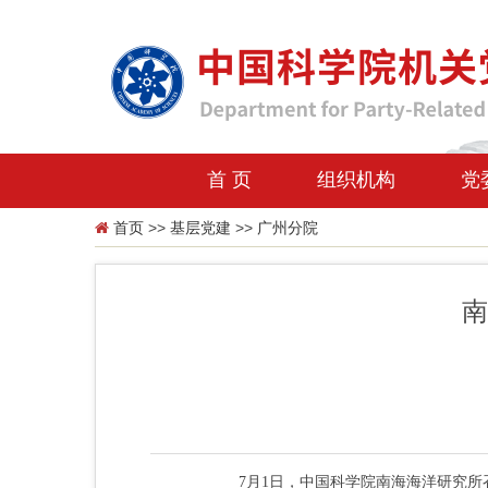
首 页
组织机构
党
首页
>>
基层党建
>>
广州分院
南
7月1日，中国科学院南海海洋研究所召开