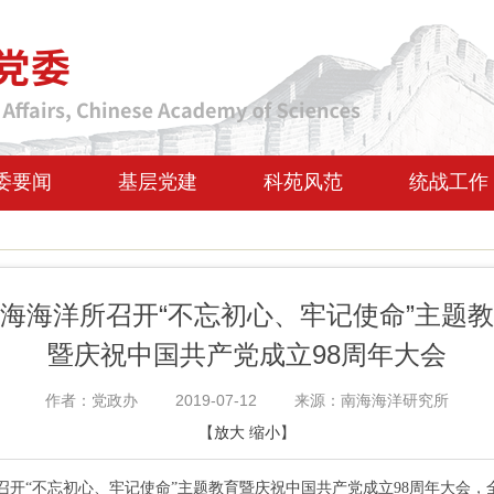
委要闻
基层党建
科苑风范
统战工作
海海洋所召开“不忘初心、牢记使命”主题
暨庆祝中国共产党成立98周年大会
作者：党政办
2019-07-12
来源：南海海洋研究所
【
放大
缩小
】
“不忘初心、牢记使命”主题教育暨庆祝中国共产党成立98周年大会，全