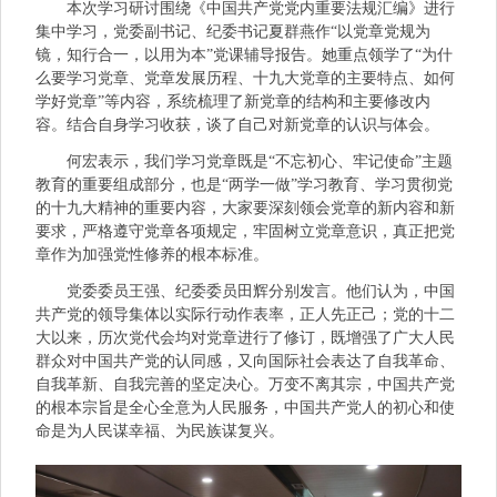
本次学习研讨围绕《中国共产党党内重要法规汇编》进行
集中学习，党委副书记、纪委书记夏群燕作“以党章党规为
镜，知行合一，以用为本”党课辅导报告。她重点领学了“为什
么要学习党章、党章发展历程、十九大党章的主要特点、如何
学好党章”等内容，系统梳理了新党章的结构和主要修改内
容。结合自身学习收获，谈了自己对新党章的认识与体会。
何宏表示，我们学习党章既是“不忘初心、牢记使命”主题
教育的重要组成部分，也是“两学一做”学习教育、学习贯彻党
的十九大精神的重要内容，大家要深刻领会党章的新内容和新
要求，严格遵守党章各项规定，牢固树立党章意识，真正把党
章作为加强党性修养的根本标准。
党委委员王强、纪委委员田辉分别发言。他们认为，中国
共产党的领导集体以实际行动作表率，正人先正己；党的十二
大以来，历次党代会均对党章进行了修订，既增强了广大人民
群众对中国共产党的认同感，又向国际社会表达了自我革命、
自我革新、自我完善的坚定决心。万变不离其宗，中国共产党
的根本宗旨是全心全意为人民服务，中国共产党人的初心和使
命是为人民谋幸福、为民族谋复兴。