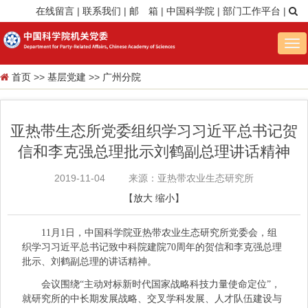
在线留言
|
联系我们
|
邮 箱
|
中国科学院
|
部门工作平台
|
Tog
nav
首页
>>
基层党建
>>
广州分院
亚热带生态所党委组织学习习近平总书记贺
信和李克强总理批示刘鹤副总理讲话精神
2019-11-04
来源：亚热带农业生态研究所
【
放大
缩小
】
11月1日，中国科学院亚热带农业生态研究所党委会，组
织学习习近平总书记致中科院建院70周年的贺信和李克强总理
批示、刘鹤副总理的讲话精神。
会议围绕“主动对标新时代国家战略科技力量使命定位”，
就研究所的中长期发展战略、交叉学科发展、人才队伍建设与