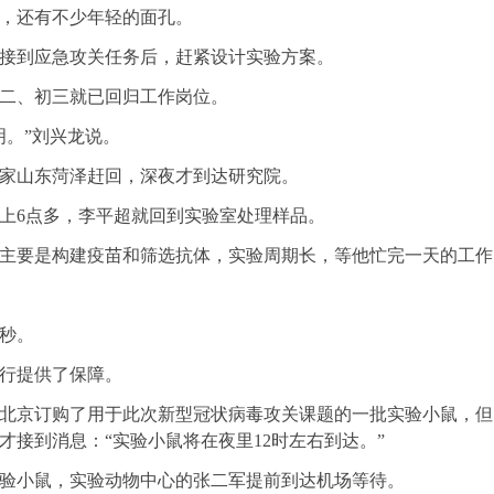
，还有不少年轻的面孔。
到应急攻关任务后，赶紧设计实验方案。
二、初三就已回归工作岗位。
。”刘兴龙说。
山东菏泽赶回，深夜才到达研究院。
6点多，李平超就回到实验室处理样品。
要是构建疫苗和筛选抗体，实验周期长，等他忙完一天的工作
秒。
行提供了保障。
京订购了用于此次新型冠状病毒攻关课题的一批实验小鼠，但
员才接到消息：“实验小鼠将在夜里12时左右到达。”
小鼠，实验动物中心的张二军提前到达机场等待。