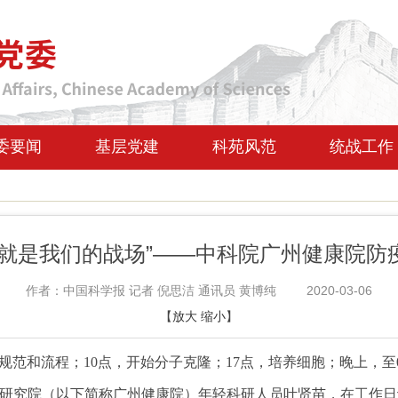
委要闻
基层党建
科苑风范
统战工作
室就是我们的战场”——中科院广州健康院防
作者：中国科学报 记者 倪思洁 通讯员 黄博纯
2020-03-06
【
放大
缩小
】
范和流程；10点，开始分子克隆；17点，培养细胞；晚上，至
究院（以下简称广州健康院）年轻科研人员叶贤苗，在工作日