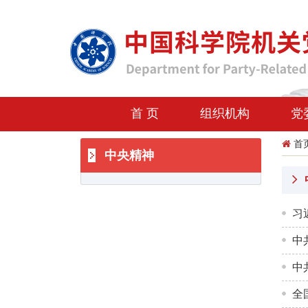
首 页
组织机构
党
首
中央精神
习
中
中
全