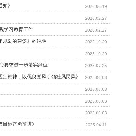
通知》
2026.06.19
2026.02.27
观学习教育工作
2026.02.27
年规划的建议》的说明
2025.10.29
2025.10.29
命要求进一步落实到位
2025.07.25
规定精神，以优良党风引领社风民风》
2025.06.03
2025.06.03
2025.06.03
2025.06.03
伟目标奋勇前进》
2025.04.11