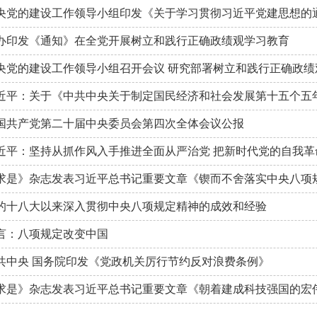
央党的建设工作领导小组印发《关于学习贯彻习近平党建思想的
办印发《通知》在全党开展树立和践行正确政绩观学习教育
央党的建设工作领导小组召开会议 研究部署树立和践行正确政绩
近平：关于《中共中央关于制定国民经济和社会发展第十五个五
国共产党第二十届中央委员会第四次全体会议公报
近平：坚持从抓作风入手推进全面从严治党 把新时代党的自我革
求是》杂志发表习近平总书记重要文章《锲而不舍落实中央八项
的十八大以来深入贯彻中央八项规定精神的成效和经验
言：八项规定改变中国
共中央 国务院印发《党政机关厉行节约反对浪费条例》
求是》杂志发表习近平总书记重要文章《朝着建成科技强国的宏