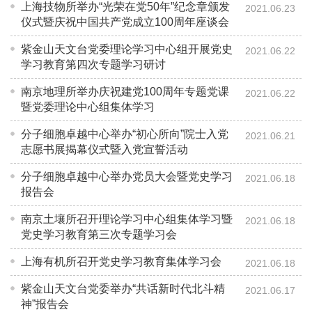
上海技物所举办“光荣在党50年”纪念章颁发
2021.06.23
仪式暨庆祝中国共产党成立100周年座谈会
紫金山天文台党委理论学习中心组开展党史
2021.06.22
学习教育第四次专题学习研讨
南京地理所举办庆祝建党100周年专题党课
2021.06.22
暨党委理论中心组集体学习
分子细胞卓越中心举办“初心所向”院士入党
2021.06.21
志愿书展揭幕仪式暨入党宣誓活动
分子细胞卓越中心举办党员大会暨党史学习
2021.06.18
报告会
南京土壤所召开理论学习中心组集体学习暨
2021.06.18
党史学习教育第三次专题学习会
上海有机所召开党史学习教育集体学习会
2021.06.18
紫金山天文台党委举办“共话新时代北斗精
2021.06.17
神”报告会