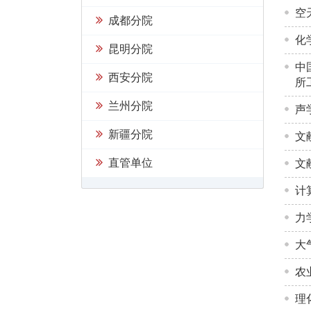
空
成都分院
化
昆明分院
中
西安分院
所
兰州分院
声
新疆分院
文
直管单位
文
计
力
大
农
理