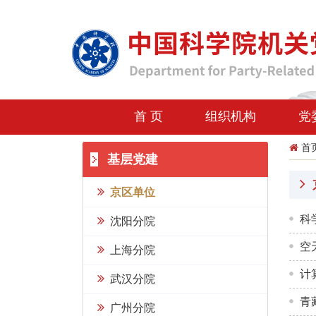
首 页
组织机构
党
首
基层党建
京区单位
科
沈阳分院
空
上海分院
计
武汉分院
青
广州分院