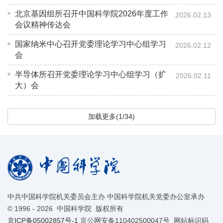
北京基因组所召开中国科学院2026年度工作
2026.02.13
会议精神传达会
国家纳米中心召开党委理论学习中心组学习
2026.02.12
会
半导体所召开党委理论学习中心组学习（扩
2026.02.11
大）会
加载更多(1/34)
中共中国科学院机关委员会主办 中国科学院机关党委办公室承办
©
1996 -
2026 中国科学院 版权所有
京ICP备05002857号-1
京公网安备110402500047号 网站标识码