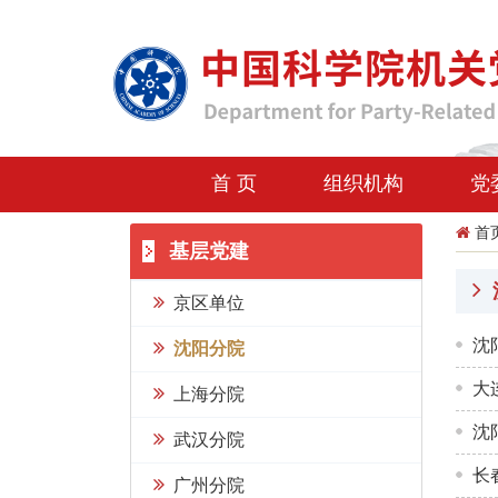
首 页
组织机构
党
首
基层党建
京区单位
沈
沈阳分院
大
上海分院
沈
武汉分院
长
广州分院