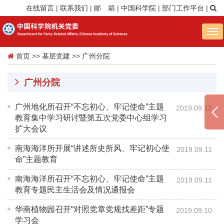
在线留言
|
联系我们
|
邮 箱
|
中国科学院
|
部门工作平台
|
Tog
nav
首页
>>
基层党建
>>
广州分院
广州分院
广州地化所召开“不忘初心、牢记使命”主题
2019.09.12
教育集中学习研讨暨第五次党委中心组学习
扩大会议
南海海洋所开展“讲述所史所风、牢记初心使
2019.09.11
命”主题教育
南海海洋所召开“不忘初心、牢记使命”主题
2019.09.11
教育专题民主生活会及情况通报会
华南植物园召开“对照党章党规找差距”专题
2019.09.10
学习会