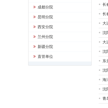
长
成都分院
长
昆明分院
大
西安分院
沈
兰州分院
大
新疆分院
沈
直管单位
东
沈
海
沈
青