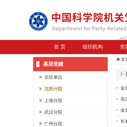
首 页
组织机构
党
首
基层党建
京区单位
金
沈阳分院
东
上海分院
金
武汉分院
长
广州分院